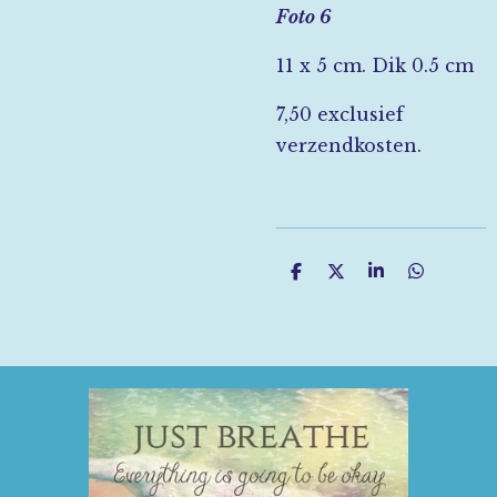
Foto 6
11 x 5 cm. Dik 0.5 cm
7,50 exclusief
verzendkosten.
D
D
S
D
e
e
h
e
l
e
a
l
e
l
r
e
n
e
n