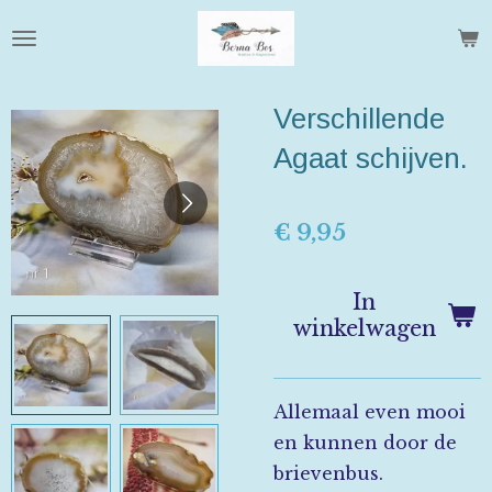
Ga
direct
naar
Verschillende
de
hoofdinhoud
Agaat schijven.
€ 9,95
In
winkelwagen
Allemaal even mooi
en kunnen door de
brievenbus.